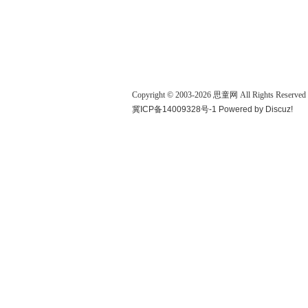
Copyright © 2003-
2026
思童网
All Rights Reserved
冀ICP备14009328号-1
Powered by
Discuz!