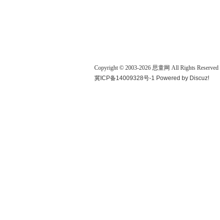
Copyright © 2003-
2026
思童网
All Rights Reserved
冀ICP备14009328号-1
Powered by
Discuz!