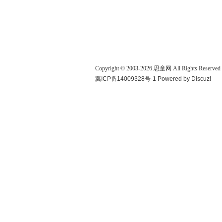
Copyright © 2003-
2026
思童网
All Rights Reserved
冀ICP备14009328号-1
Powered by
Discuz!