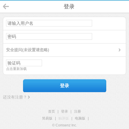
登录
安全提问(未设置请忽略)
点击重新加载
登录
还没有注册？
首页
|
登录
|
注册
简易版
|
触屏版
|
电脑版
|
© Comsenz Inc.