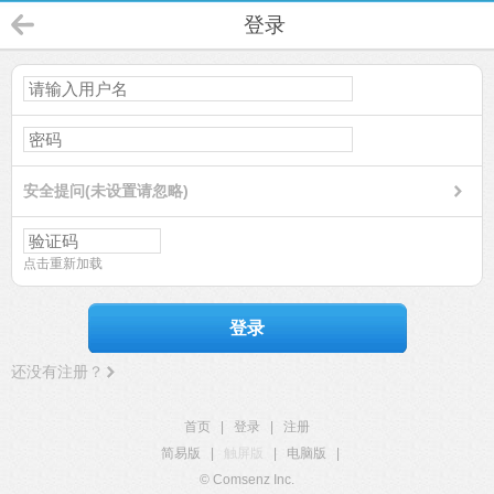
登录
安全提问(未设置请忽略)
点击重新加载
登录
还没有注册？
首页
|
登录
|
注册
简易版
|
触屏版
|
电脑版
|
© Comsenz Inc.