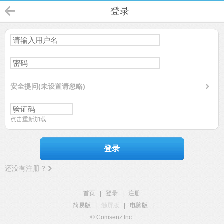
登录
安全提问(未设置请忽略)
点击重新加载
登录
还没有注册？
首页
|
登录
|
注册
简易版
|
触屏版
|
电脑版
|
© Comsenz Inc.