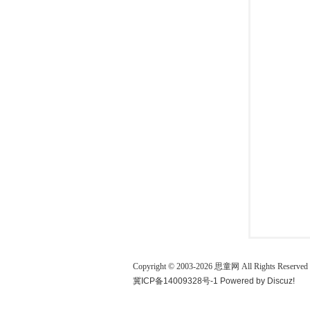
童
论
Copyright © 2003-
2026
思童网
All Rights Reserved
冀ICP备14009328号-1
Powered by
Discuz!
坛