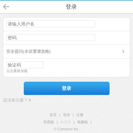
登录
安全提问(未设置请忽略)
点击重新加载
登录
还没有注册？
首页
|
登录
|
注册
简易版
|
触屏版
|
电脑版
|
© Comsenz Inc.