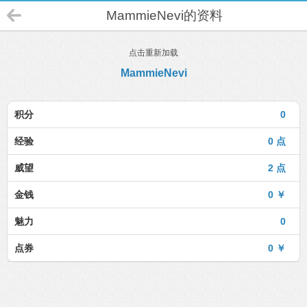
MammieNevi的资料
点击重新加载
MammieNevi
积分
0
经验
0 点
威望
2 点
金钱
0 ￥
魅力
0
点券
0 ￥