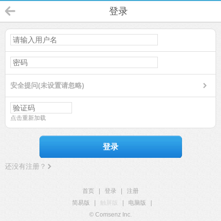
登录
安全提问(未设置请忽略)
点击重新加载
登录
还没有注册？
首页
|
登录
|
注册
简易版
|
触屏版
|
电脑版
|
© Comsenz Inc.