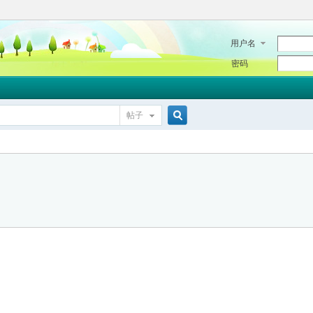
用户名
密码
帖子
搜
索