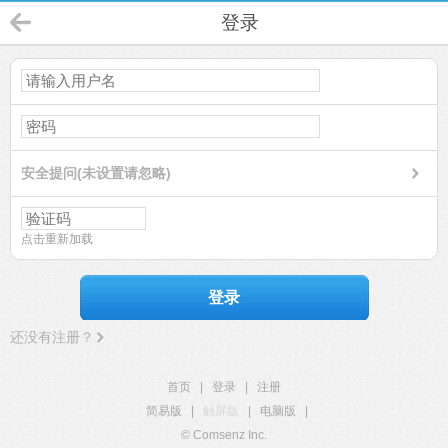
登录
安全提问(未设置请忽略)
点击重新加载
登录
还没有注册？
首页
|
登录
|
注册
简易版
|
触屏版
|
电脑版
|
© Comsenz Inc.