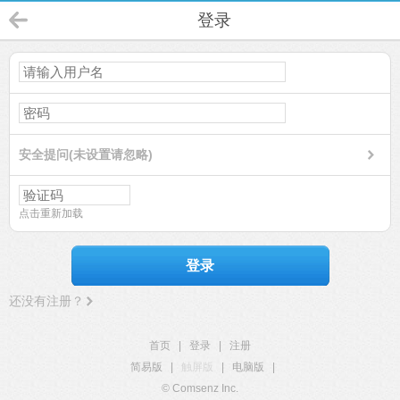
登录
安全提问(未设置请忽略)
点击重新加载
登录
还没有注册？
首页
|
登录
|
注册
简易版
|
触屏版
|
电脑版
|
© Comsenz Inc.