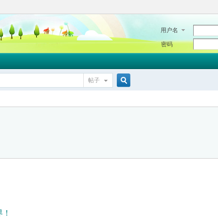
用户名
密码
帖子
搜
索
界！