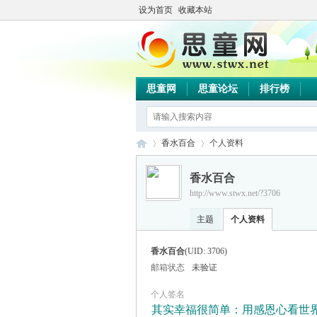
设为首页
收藏本站
思童网
思童论坛
排行榜
香水百合
个人资料
香水百合
http://www.stwx.net/?3706
思
›
›
主题
个人资料
香水百合
(UID: 3706)
邮箱状态
未验证
个人签名
其实幸福很简单：用感恩心看世