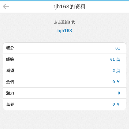
hjh163的资料
点击重新加载
hjh163
积分
61
经验
61 点
威望
2 点
金钱
0 ￥
魅力
0
点券
0 ￥