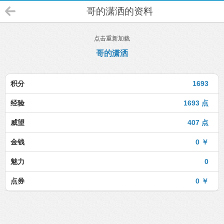
哥的潇洒的资料
点击重新加载
哥的潇洒
积分
1693
经验
1693 点
威望
407 点
金钱
0 ￥
魅力
0
点券
0 ￥