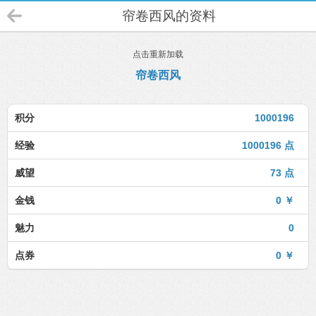
帘卷西风的资料
点击重新加载
帘卷西风
积分
1000196
经验
1000196 点
威望
73 点
金钱
0 ￥
魅力
0
点券
0 ￥