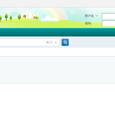
用户名
密码
帖子
搜
索