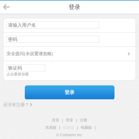
登录
安全提问(未设置请忽略)
点击重新加载
登录
还没有注册？
首页
|
登录
|
注册
简易版
|
触屏版
|
电脑版
|
© Comsenz Inc.