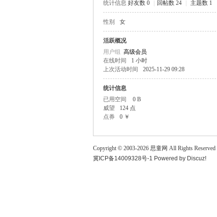
统计信息
好友数 0
|
回帖数 24
|
主题数 1
童
性别
女
活跃概况
用户组
高级会员
在线时间
1 小时
上次活动时间
2025-11-29 09:28
统计信息
已用空间
0 B
威望
124 点
论
点券
0 ￥
Copyright © 2003-
2026
思童网
All Rights Reserved
冀ICP备14009328号-1
Powered by
Discuz!
坛