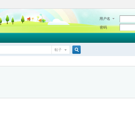
用户名
密码
帖子
搜
索