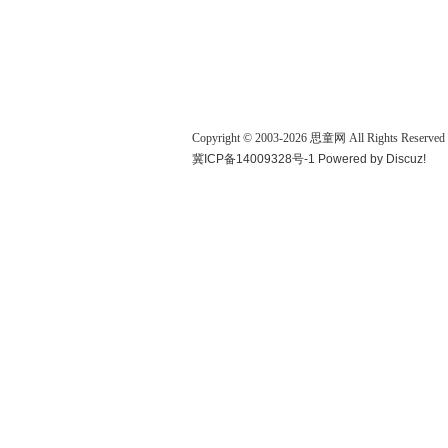
Copyright © 2003-
2026
思童网
All Rights Reserved
冀ICP备14009328号-1
Powered by
Discuz!