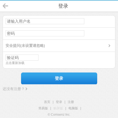
登录
安全提问(未设置请忽略)
点击重新加载
登录
还没有注册？
首页
|
登录
|
注册
简易版
|
触屏版
|
电脑版
|
© Comsenz Inc.