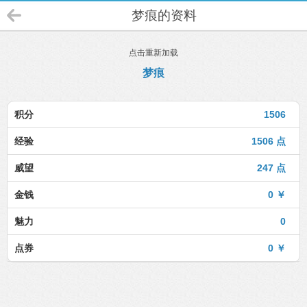
梦痕的资料
点击重新加载
梦痕
积分
1506
经验
1506 点
威望
247 点
金钱
0 ￥
魅力
0
点券
0 ￥