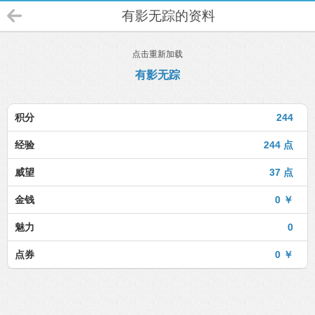
有影无踪的资料
点击重新加载
有影无踪
积分
244
经验
244 点
威望
37 点
金钱
0 ￥
魅力
0
点券
0 ￥