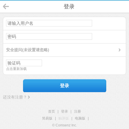
登录
安全提问(未设置请忽略)
点击重新加载
登录
还没有注册？
首页
|
登录
|
注册
简易版
|
触屏版
|
电脑版
|
© Comsenz Inc.