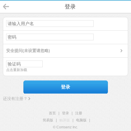
登录
安全提问(未设置请忽略)
点击重新加载
登录
还没有注册？
首页
|
登录
|
注册
简易版
|
触屏版
|
电脑版
|
© Comsenz Inc.