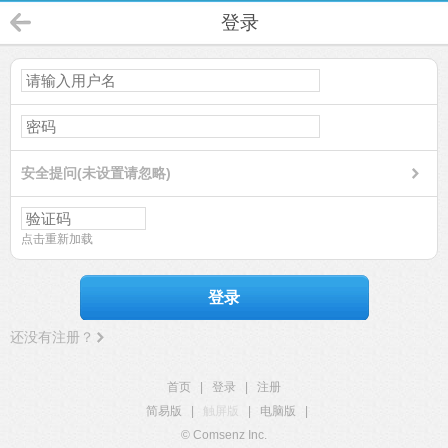
登录
安全提问(未设置请忽略)
点击重新加载
登录
还没有注册？
首页
|
登录
|
注册
简易版
|
触屏版
|
电脑版
|
© Comsenz Inc.