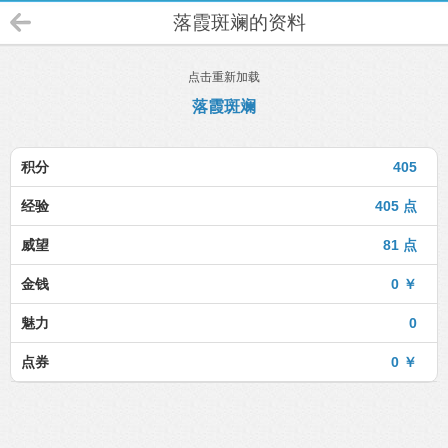
落霞斑斓的资料
点击重新加载
落霞斑斓
积分
405
经验
405 点
威望
81 点
金钱
0 ￥
魅力
0
点券
0 ￥