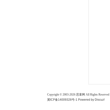
童
论
Copyright © 2003-
2026
思童网
All Rights Reserved
冀ICP备14009328号-1
Powered by
Discuz!
坛