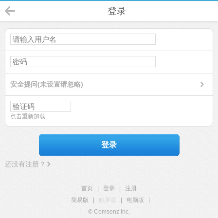
登录
安全提问(未设置请忽略)
点击重新加载
登录
还没有注册？
首页
|
登录
|
注册
简易版
|
触屏版
|
电脑版
|
© Comsenz Inc.