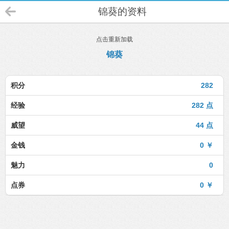
锦葵的资料
点击重新加载
锦葵
积分
282
经验
282 点
威望
44 点
金钱
0 ￥
魅力
0
点券
0 ￥