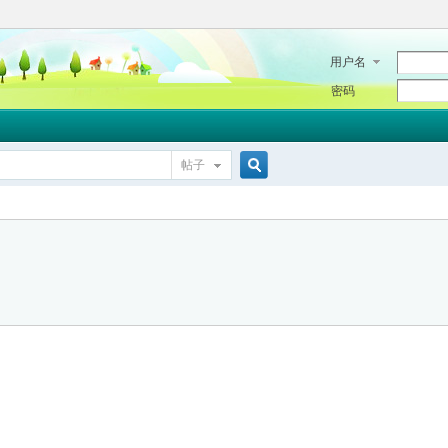
用户名
密码
帖子
搜
索