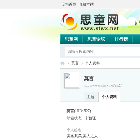
设为首页
收藏本站
思童网
思童论坛
排行榜
莫言
个人资料
莫言
http://www.stwx.net/?527
思
›
›
主题
个人资料
莫言
(UID: 527)
邮箱状态
未验证
个人签名
美各其美,美人之人