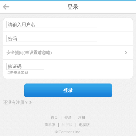
登录
安全提问(未设置请忽略)
点击重新加载
登录
还没有注册？
首页
|
登录
|
注册
简易版
|
触屏版
|
电脑版
|
© Comsenz Inc.