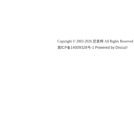
Copyright © 2003-
2026
思童网
All Rights Reserved
冀ICP备14009328号-1
Powered by
Discuz!