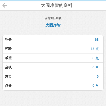
大圆净智的资料
点击重新加载
大圆净智
积分
68
经验
68 点
威望
3 点
金钱
0 ￥
魅力
0
点券
0 ￥