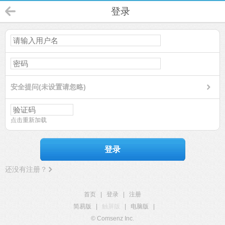
登录
安全提问(未设置请忽略)
点击重新加载
登录
还没有注册？
首页
|
登录
|
注册
简易版
|
触屏版
|
电脑版
|
© Comsenz Inc.