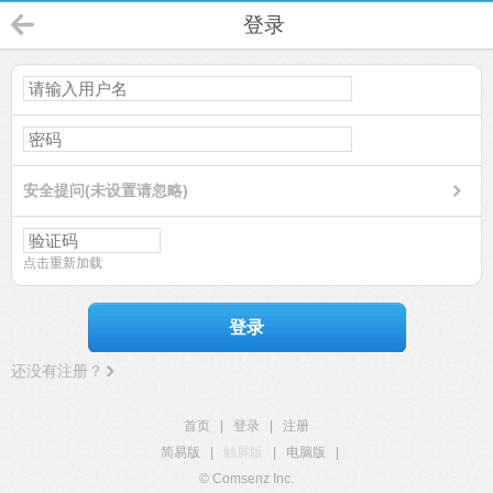
登录
安全提问(未设置请忽略)
点击重新加载
登录
还没有注册？
首页
|
登录
|
注册
简易版
|
触屏版
|
电脑版
|
© Comsenz Inc.