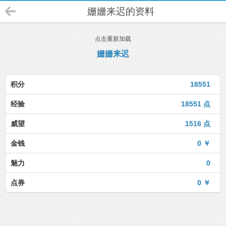
姗姗来迟的资料
点击重新加载
姗姗来迟
积分
18551
经验
18551 点
威望
1516 点
金钱
0 ￥
魅力
0
点券
0 ￥