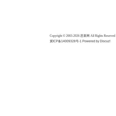
Copyright © 2003-
2026
思童网
All Rights Reserved
冀ICP备14009328号-1
Powered by
Discuz!