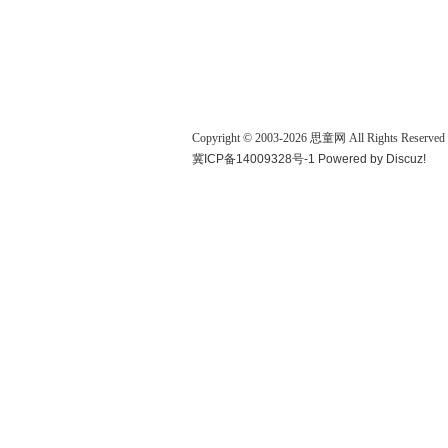
Copyright © 2003-
2026
思童网
All Rights Reserved
冀ICP备14009328号-1
Powered by
Discuz!