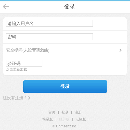
登录
安全提问(未设置请忽略)
点击重新加载
登录
还没有注册？
首页
|
登录
|
注册
简易版
|
触屏版
|
电脑版
|
© Comsenz Inc.