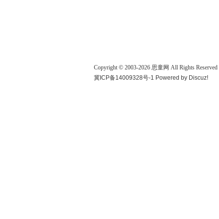
Copyright © 2003-
2026
思童网
All Rights Reserved
冀ICP备14009328号-1
Powered by
Discuz!