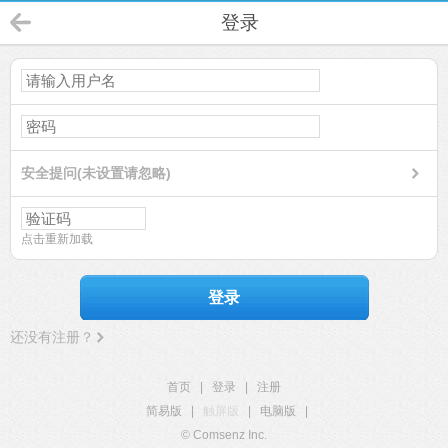
登录
安全提问(未设置请忽略)
点击重新加载
登录
还没有注册？
首页
|
登录
|
注册
简易版
|
触屏版
|
电脑版
|
© Comsenz Inc.