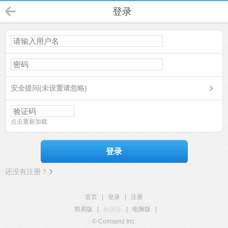
登录
安全提问(未设置请忽略)
点击重新加载
登录
还没有注册？
首页
|
登录
|
注册
简易版
|
触屏版
|
电脑版
|
© Comsenz Inc.