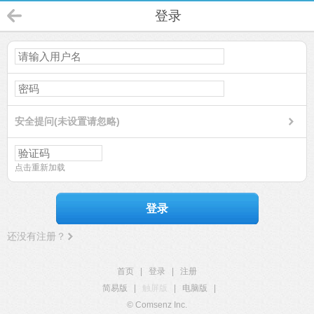
登录
安全提问(未设置请忽略)
点击重新加载
登录
还没有注册？
首页
|
登录
|
注册
简易版
|
触屏版
|
电脑版
|
© Comsenz Inc.