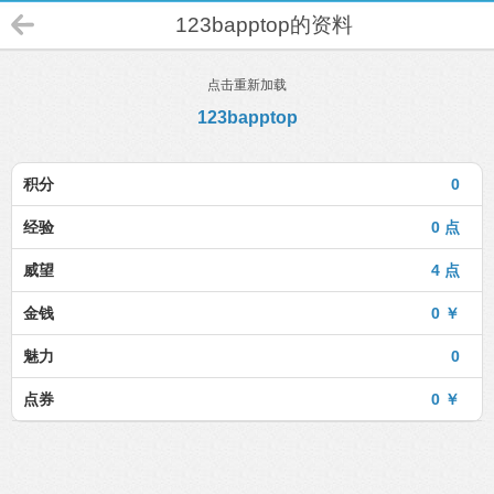
123bapptop的资料
点击重新加载
123bapptop
积分
0
经验
0 点
威望
4 点
金钱
0 ￥
魅力
0
点券
0 ￥