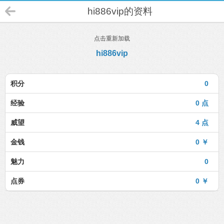
hi886vip的资料
点击重新加载
hi886vip
积分
0
经验
0 点
威望
4 点
金钱
0 ￥
魅力
0
点券
0 ￥