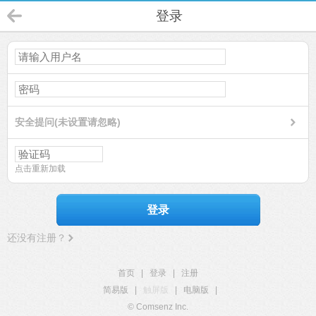
登录
安全提问(未设置请忽略)
点击重新加载
登录
还没有注册？
首页
|
登录
|
注册
简易版
|
触屏版
|
电脑版
|
© Comsenz Inc.