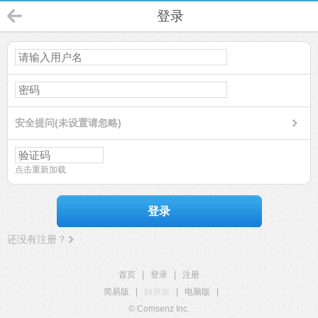
登录
安全提问(未设置请忽略)
点击重新加载
登录
还没有注册？
首页
|
登录
|
注册
简易版
|
触屏版
|
电脑版
|
© Comsenz Inc.