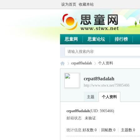
设为首页
收藏本站
思童网
思童论坛
排行榜
cepat89adalah
个人资料
cepat89adalah
http://www.stwx.net/?5905466
思
›
›
主题
个人资料
cepat89adalah
(UID: 5905466)
邮箱状态
未验证
统计信息
好友数 0
|
回帖数 0
|
主题数 0