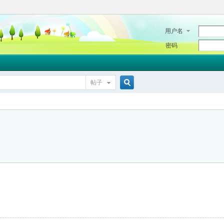
用户名
密码
帖子
搜
索